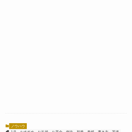
ノウハウ
1月
おすすめ
お礼状
お茶会
例文
初釜
巻紙
書き方
茶道