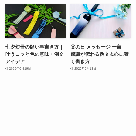
七夕短冊の願い事書き方｜
父の日 メッセージ 一言｜
叶うコツと色の意味・例文
感謝が伝わる例文＆心に響
アイデア
く書き方
2025年6月16日
2025年6月13日