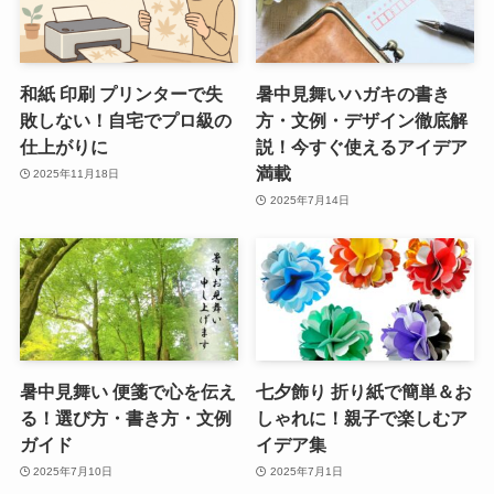
和紙 印刷 プリンターで失
暑中見舞いハガキの書き
敗しない！自宅でプロ級の
方・文例・デザイン徹底解
仕上がりに
説！今すぐ使えるアイデア
満載
2025年11月18日
2025年7月14日
暑中見舞い 便箋で心を伝え
七夕飾り 折り紙で簡単＆お
る！選び方・書き方・文例
しゃれに！親子で楽しむア
ガイド
イデア集
2025年7月10日
2025年7月1日