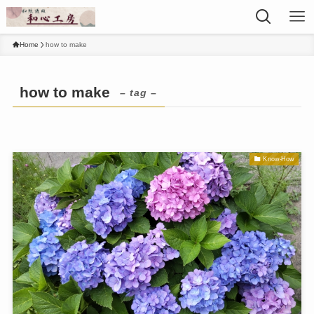
Home
how to make
how to make
– tag –
Know-How