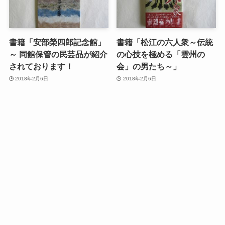
書籍「安部榮四郎記念館」
書籍「松江の六人衆～伝統
～ 同館保管の民芸品が紹介
の心技を極める「雲州の
されております！
会」の男たち～」
2018年2月6日
2018年2月6日