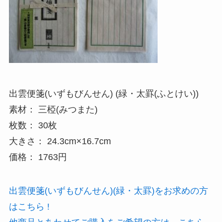
出雲便箋(いずもびんせん) (緑・太罫(ふとけい))
素材： 三椏(みつまた)
枚数： 30枚
大きさ： 24.3cm×16.7cm
価格： 1763円
出雲便箋(いずもびんせん)(緑・太罫)をお求めの方
はこちら !