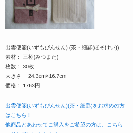
出雲便箋(いずもびんせん) (茶・細罫(ほそけい))
素材： 三椏(みつまた)
枚数： 30枚
大きさ： 24.3cm×16.7cm
価格： 1763円
出雲便箋(いずもびんせん)(茶・細罫)をお求めの方
はこちら !
他商品とあわせてご購入をご希望の方は、こちら