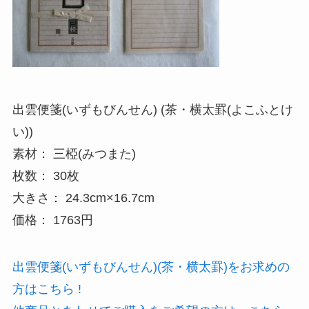
出雲便箋(いずもびんせん) (茶・横太罫(よこふとけ
い))
素材： 三椏(みつまた)
枚数： 30枚
大きさ： 24.3cm×16.7cm
価格： 1763円
出雲便箋(いずもびんせん)(茶・横太罫)をお求めの
方はこちら !