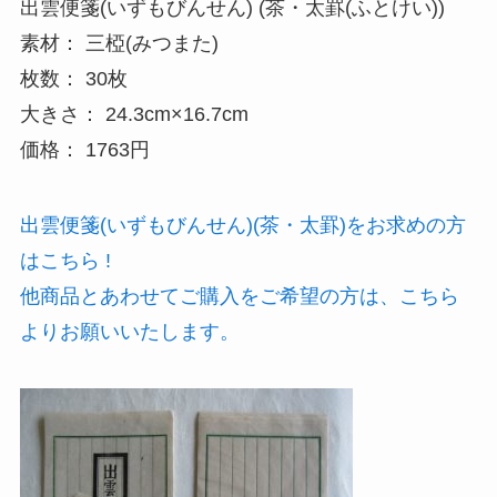
出雲便箋(いずもびんせん) (茶・太罫(ふとけい))
素材： 三椏(みつまた)
枚数： 30枚
大きさ： 24.3cm×16.7cm
価格： 1763円
出雲便箋(いずもびんせん)(茶・太罫)をお求めの方
はこちら !
他商品とあわせてご購入をご希望の方は、こちら
よりお願いいたします。