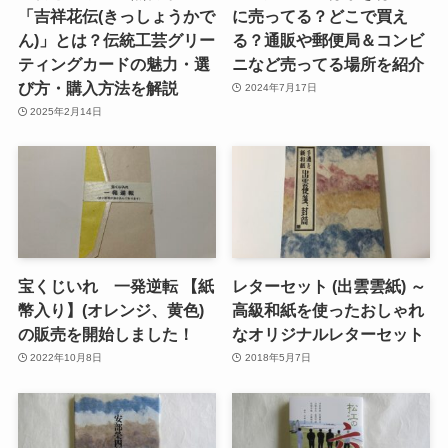
「吉祥花伝(きっしょうかで
に売ってる？どこで買え
ん)」とは？伝統工芸グリー
る？通販や郵便局＆コンビ
ティングカードの魅力・選
ニなど売ってる場所を紹介
び方・購入方法を解説
2024年7月17日
2025年2月14日
宝くじいれ 一発逆転 【紙
レターセット (出雲雲紙) ～
幣入り】(オレンジ、黄色)
高級和紙を使ったおしゃれ
の販売を開始しました！
なオリジナルレターセット
2022年10月8日
2018年5月7日